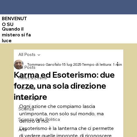
BENVENUT
O SU
Quando il
mistero si fa
luce
All Posts
Tommaso Garofalo
15 lug 2025
Tempo di lettura: 1 min
All Posts
Karma ed Esoterismo: due
News & Eventi
forze, una sola direzione
Filosofia
interiore
Sociologia
Ogni azione che compiamo lascia 
Scienza
un’impronta, non solo sul mondo, ma 
Scienza della Politica
dentro di noi. 
L’esoterismo è la lanterna che ci permette 
Arte
di vedere quelle impronte, di riconoscere 