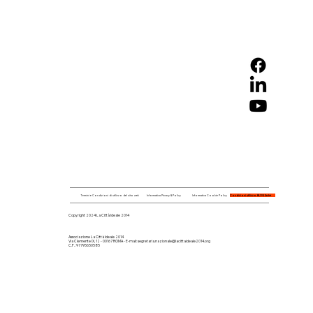
Condizioni utilizzo BLOG Arché
Termini e Condizioni di utilizzo del sito web
Informativa Privacy & Policy
Informativa Cookie Policy
Copyright 2024 La Città Ideale 2014
Associazione La Città Ideale 2014
Via Clemente IX, 12 - 00167 ROMA - E-mail:
segretaria.nazionale@lacittaideale2014.org
C.F.: 97795650585