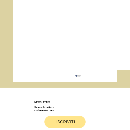
NEWSLETTER
Se ami la cultura
resta aggiornato
ISCRIVITI
Storie incredibili dai Solstizi