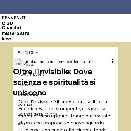
BENVENUT
O SU
Quando il
mistero si fa
luce
All Posts
Redazione
16 gen
Tempo di lettura: 2 min
All Posts
Oltre l'invisibile: Dove
News & Eventi
scienza e spiritualità si
Filosofia
uniscono
Sociologia
Oltre l'Invisibile è il nuovo libro scritto da 
Scienza
Federico Faggin 
dirompente, coraggioso, 
Scienza della Politica
profondissimo eppure straordinariamente 
chiaro, che propone un nuovo sguardo 
Arte
sulle cose, una nuova affascinante teoria 