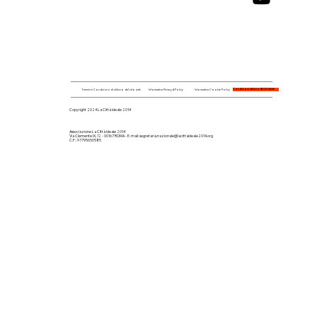
Condizioni utilizzo BLOG Arché
Termini e Condizioni di utilizzo del sito web
Informativa Privacy & Policy
Informativa Cookie Policy
Copyright 2024 La Città Ideale 2014
Associazione La Città Ideale 2014
Via Clemente IX, 12 - 00167 ROMA - E-mail:
segretaria.nazionale@lacittaideale2014.org
C.F.: 97795650585