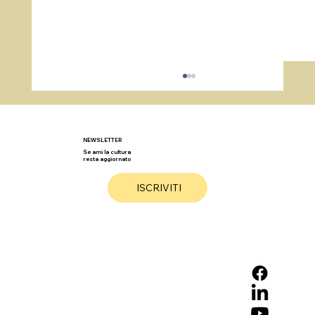
NEWSLETTER
Se ami la cultura
resta aggiornato
ISCRIVITI
Storie incredibili dai Solstizi