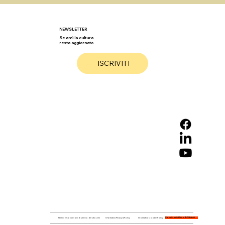
NEWSLETTER
Se ami la cultura
resta aggiornato
ISCRIVITI
Storie incredibili dai Solstizi
Condizioni utilizzo BLOG Arché
Termini e Condizioni di utilizzo del sito web
Informativa Privacy & Policy
Informativa Cookie Policy