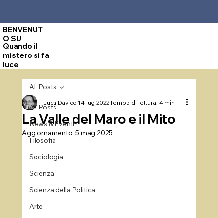
BENVENUT
O SU
Quando il
mistero si fa
luce
All Posts
Luca Davico
14 lug 2022
Tempo di lettura: 4 min
All Posts
La Valle del Maro e il Mito
News & Eventi
Aggiornamento:
5 mag 2025
Filosofia
Sociologia
Scienza
Scienza della Politica
Arte