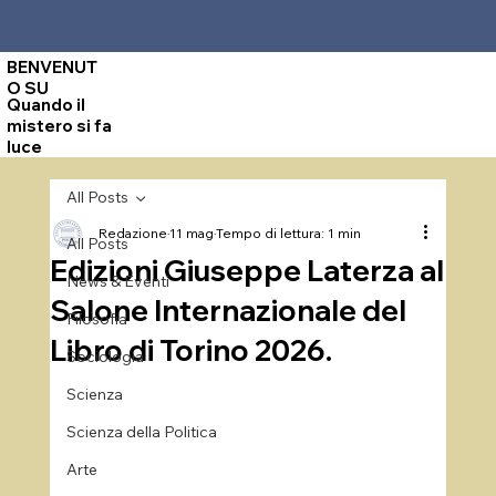
BENVENUT
O SU
Quando il
mistero si fa
luce
All Posts
Redazione
11 mag
Tempo di lettura: 1 min
All Posts
Edizioni Giuseppe Laterza al
News & Eventi
Salone Internazionale del
Filosofia
Libro di Torino 2026.
Sociologia
Scienza
Scienza della Politica
Arte