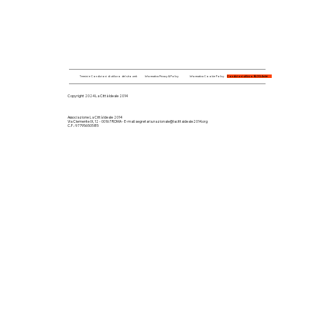
Condizioni utilizzo BLOG Arché
Termini e Condizioni di utilizzo del sito web
Informativa Privacy & Policy
Informativa Cookie Policy
Copyright 2024 La Città Ideale 2014
Associazione La Città Ideale 2014
Via Clemente IX, 12 - 00167 ROMA - E-mail:
segretaria.nazionale@lacittaideale2014.org
C.F.: 97795650585