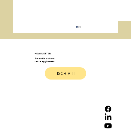
NEWSLETTER
Se ami la cultura
resta aggiornato
ISCRIVITI
Scoglitti/Vittoria, il 10° Stage del Sole:
celebrare arti marziali tra tecnica,
cultura e spettacolo