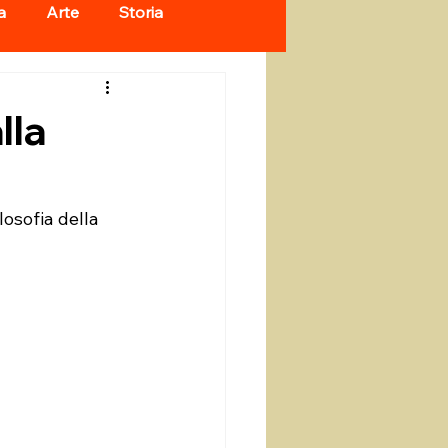
a
Arte
Storia
lla
osofia della 