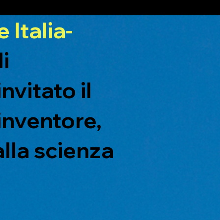
 Italia-
di
nvitato il
 inventore,
alla scienza