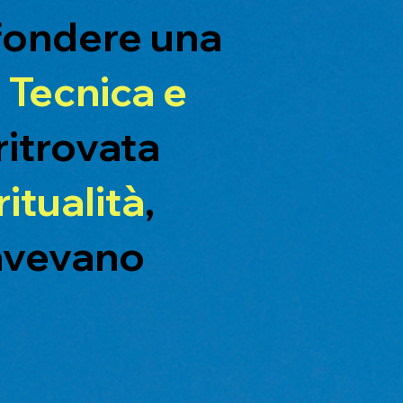
iffondere una
a
Tecnica e
 ritrovata
itualità
,
i avevano