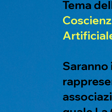
Tema dell
Coscienza
Artificial
Saranno i
rappresen
associazi
quale La 