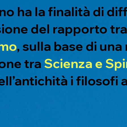
no ha la finalità di d
ione del rapporto tr
imo
, sulla base di una
one tra
Scienza e Spir
ll’antichità i filosof