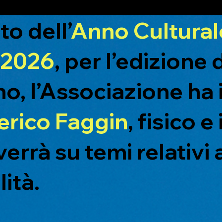
to dell’
Anno Culturale
 2026
, per l’edizione 
o, l’Associazione ha i
erico Faggin
, fisico e
verrà su temi relativi 
lità.