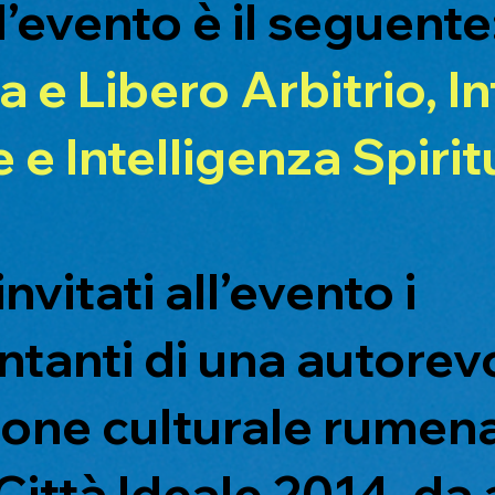
’evento è il seguente
 e Libero Arbitrio, In
e e Intelligenza Spirit
nvitati all’evento i
tanti di una autorev
one culturale rumena
Città Ideale 2014, da 