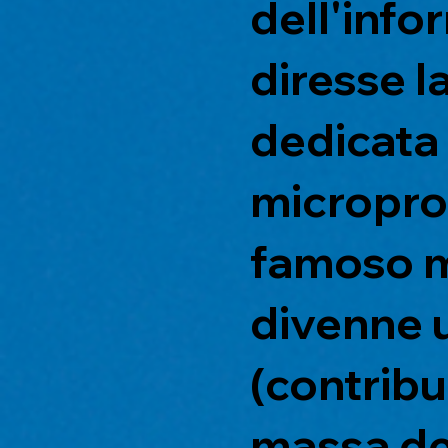
dell'info
diresse l
dedicata
microproc
famoso m
divenne u
(contribu
massa del