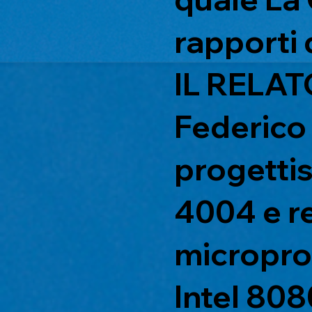
rapporti 
IL RELA
Federico
progettis
4004 e re
microproc
Intel 808