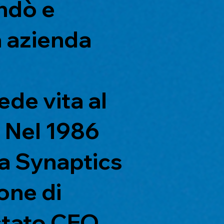
ondò e
a azienda
ede vita al
 Nel 1986
la Synaptics
one di
 stato CEO