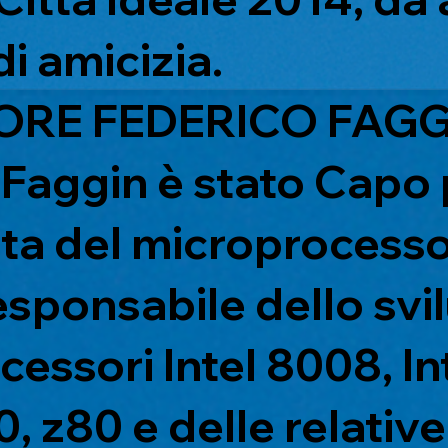
di amicizia.
TORE FEDERICO FAGG
 Faggin è stato Capo 
ta del microprocesso
sponsabile dello svi
essori Intel 8008, In
0, z80 e delle relative