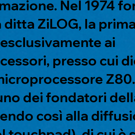
rmazione. Nel 1974 f
a ditta ZiLOG, la prim
 esclusivamente ai
essori, presso cui di
icroprocessore Z80.
no dei fondatori del
endo così alla diffusi
 touchpad), di cui è