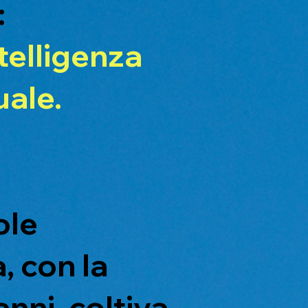
:
telligenza
uale.
ole
, con la
anni, coltiva