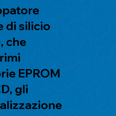
uppatore
di silicio
, che
rimi
orie EPROM
, gli
talizzazione