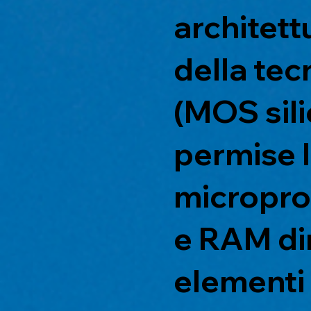
architett
della tec
(MOS sili
permise l
micropro
e RAM di
elementi 