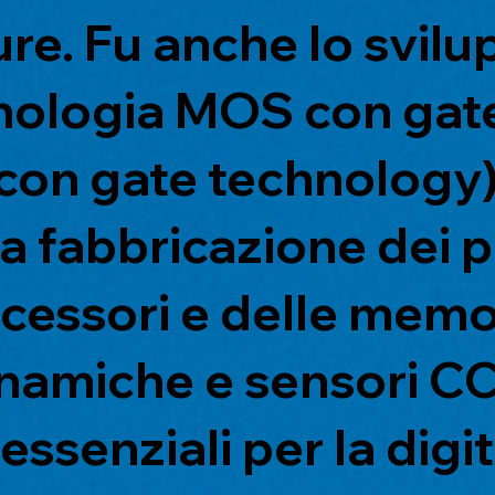
ure. Fu anche lo svil
nologia MOS con gate 
con gate technology)
a fabbricazione dei p
cessori e delle mem
namiche e sensori CCD
essenziali per la digi