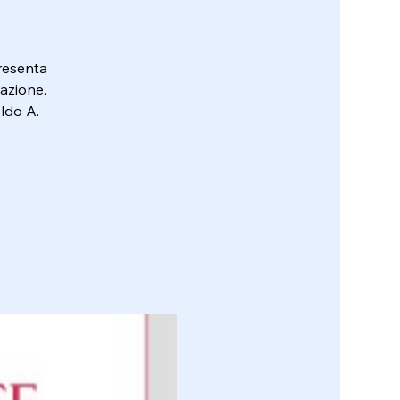
presenta
azione.
ldo A.