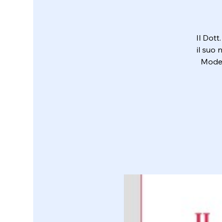
Il Dott
il suo
Moder