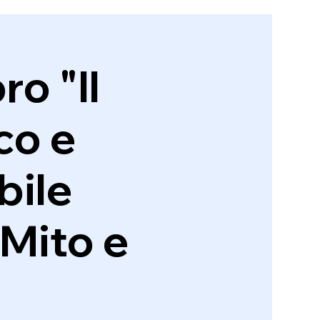
ro "Il
co e
bile
 Mito e