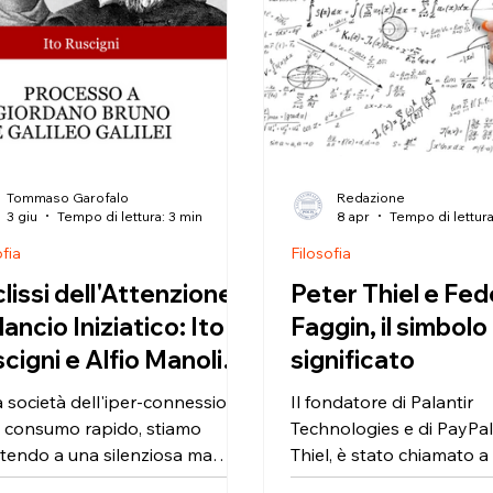
Tommaso Garofalo
Redazione
3 giu
Tempo di lettura: 3 min
8 apr
Tempo di lettura
ofia
Filosofia
clissi dell'Attenzione e
Peter Thiel e Fed
ilancio Iniziatico: Ito
Faggin, il simbolo e
cigni e Alfio Manoli
significato
tro la Deriva della
la società dell'iper-connessione
Il fondatore di Palantir
ietà Superficiale
l consumo rapido, stiamo
Technologies e di PayPal
stendo a una silenziosa ma
Thiel, è stato chiamato 
matica transizione: la caduta
partecipare a una serie di