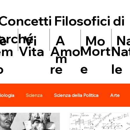
Concetti Filosofici di
arché
N
A
e
Mo
Vi
Mort
Amo
em
Vita
Na
m
e
re
o
le
iologia
Scienza
Scienza della Politica
Arte