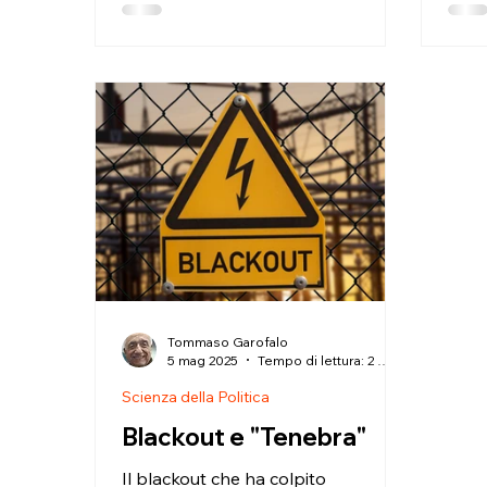
dell'Associazione nazionale La Città
verti
Ideale 2014. L'evento, densissimo di
atten
contenuti e carico di profonde
ques
emozioni, ha tracciato una linea di
prosp
confine netta tra l'avanzamento
agire
tecnologico e la centralità
buio
dell'essere umano, riunendo un
le fi
parterre di eccezionale spessore
Manol
intellettuale, scientifico e
una 
istituzionale. Aldilà della folta
dilag
platea di associati e pubblico
mod
Tommaso Garofalo
5 mag 2025
Tempo di lettura: 2 min
Scienza della Politica
Blackout e "Tenebra"
Il blackout che ha colpito