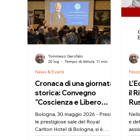
Tommaso Garofalo
20 lug
Tempo di lettura: 11 min
News & Eventi
Filos
Cronaca di una giornata
L’E
storica: Convegno
il R
"Coscienza e Libero
Rus
Arbitrio - Scienza e
con
Bologna, 30 maggio 2026 - Presso
​Nel
Spiritualità a confronto"
Soc
le prestigiose sale del Royal
e de
Carlton Hotel di Bologna, si è
assi
svolta l'Assemblea Annuale
dram