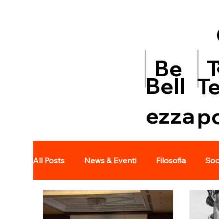
T
Be
Bell
T
ezza
p
All Posts
News & Eventi
Filosofia
Soc