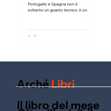
Portogallo e Spagna non è
soltanto un guasto tecnico: è un
segnale, un campanello d’allarme
etico.
Arché
Libri
Il libro del mese