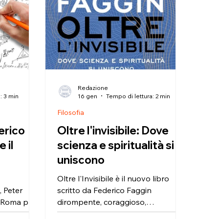
Redazione
: 3 min
16 gen
Tempo di lettura: 2 min
Filosofia
erico
Oltre l'invisibile: Dove
 il
scienza e spiritualità si
uniscono
Oltre l'Invisibile è il nuovo libro
, Peter
scritto da Federico Faggin
a Roma per
dirompente, coraggioso,
 incontri, a
profondissimo eppure