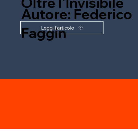
Oltre l'Invisibile
Autore: Federico
Faggin
Leggi l'articolo