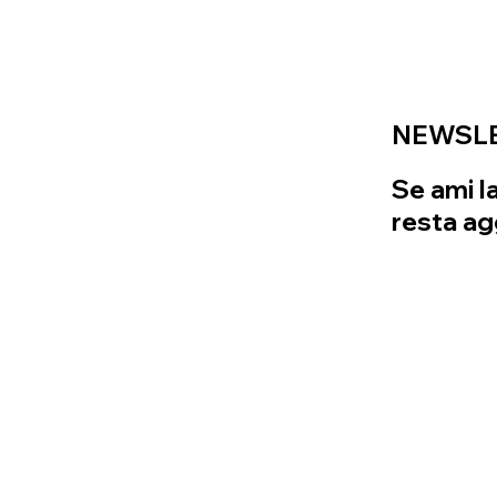
NEWSL
Se ami l
resta ag