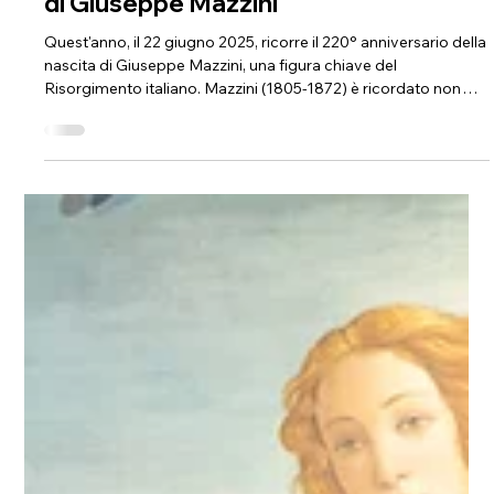
15 giu 2025
Tempo di lettura: 1 min
Storia
2025: 220° anniversario della nascita
di Giuseppe Mazzini
Quest'anno, il 22 giugno 2025, ricorre il 220° anniversario della
nascita di Giuseppe Mazzini, una figura chiave del
Risorgimento italiano. Mazzini (1805-1872) è ricordato non
solo come fervente patriota e teorico politico che promosse
l'unità nazionale, la libertà e la giustizia sociale, ma anche
come un profondo pensatore con una visione etica
dell'esistenza e una grande fiducia nel progresso spirituale
dell'umanità.