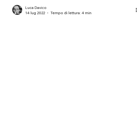
Luca Davico
14 lug 2022
Tempo di lettura: 4 min
Storia
La Valle del Maro e il Mito
In un’epoca storica di offuscamento, di caduta dei valori, di
immersione nella materia, non bastava la piaga della
confusione generata...