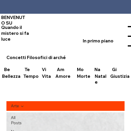
BENVENUT
O SU
Quando il
mistero si fa
luce
In primo piano
Concetti Filosofici di
arché
Vi
Am
Mo
Na
Be
Te
Gi
Bellezza
Amore
Natal
Vita
Morte
Tempo
Giustizia
e
Arte
All
Posts