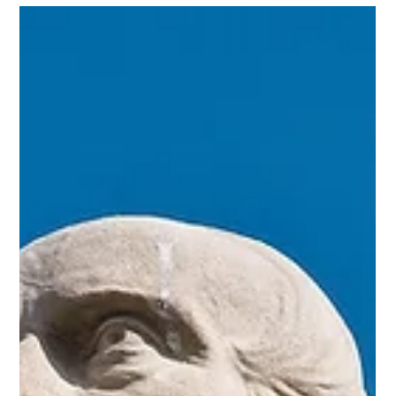
prospettive intellettuali capaci di agire come veri e propri fari
nel buio. Ne sono un esempio limpido le figure di Ito Ruscigni
e di Alfio Manoli, le cui visioni convergono in una ferma
contrapposizione al dilagare della superficialità moderna